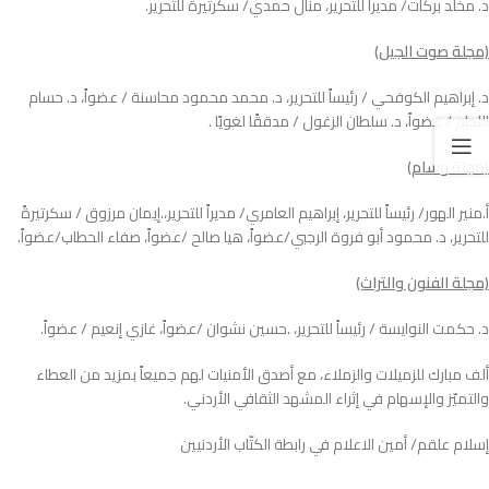
د. مخلد بركات/ مديراً للتحرير، منال حمدي/ سكرتيرةً للتحرير.
(مجلة صوت الجيل)
د. إبراهيم الكوفحي / رئيساً للتحرير، د. محمد محمود محاسنة / عضواً، د. حسام
اللحام / عضواً، د. سلطان الزغول / مدققًا لغويًا .
(مجلة وسام)
أ.منير الهور/ رئيساً للتحرير، إبراهيم العامري/ مديراً للتحرير،.إيمان مرزوق / سكرتيرةً
للتحرير، د. محمود أبو فروة الرجبي/عضواً، هيا صالح /عضواً، صفاء الحطاب/عضواً.
(مجلة الفنون والتراث)
د. حكمت النوايسة / رئيساً للتحرير، .حسين نشوان /عضواً، غازي إنعيم / عضواً.
ألف مبارك للزميلات والزملاء، مع أصدق الأمنيات لهم جميعاً بمزيد من العطاء
والتميّز والإسهام في إثراء المشهد الثقافي الأردني.
إسلام علقم/ أمين الاعلام في رابطة الكتّاب الأردنيين