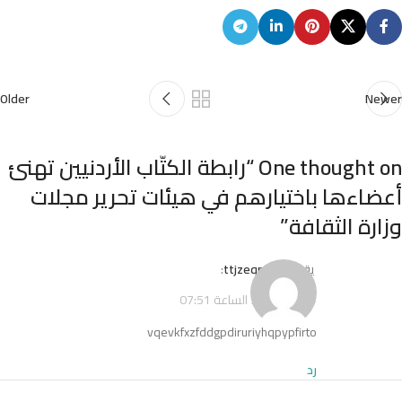
Older
Newer
One thought on “
رابطة الكتّاب الأردنيين تهنئ
أعضاءها باختيارهم في هيئات تحرير مجلات
وزارة الثقافة
”
يقول
ttjzeqnokv
:
4 يوليو 2026 الساعة 07:51
vqevkfxzfddgpdiruriyhqpypfirto
رد