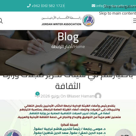
+962 (06) 582 1723
info@jordanwriters.com
Skip to navigation
Skip to main content
Blog
Home
/
أخبار الرابطة
أخبار الرابطة
رابطة الكتّاب الأردنيين تهنئ أعضاءها
باختيارهم في هيئات تحرير مجلات وزارة
الثقافة
1
Naser Hamam
On 8 يونيو 2026