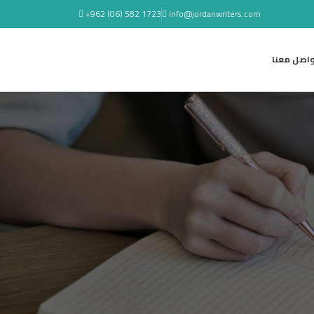
+962 (06) 582 1723
info@jordanwriters.com
واصل معنا
آخر الأخبار
صدور رواية (شظايا الذاكرة) للزميل
محمد سرسك
6 أغسطس 2026
1 Comment
صدور رواية (مأسـاة جسّاس) للزميل
وليــد سيـــف
5 أغسطس 2026
1 Comment