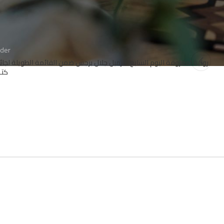
lder
رواية (معزوفة اليوم السابع) للزميل جلال برجس ضمن القائمة الطويلة لجائ
كتـا