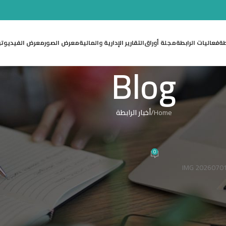
طة
فعاليات الرابطة
مجلة أوراق
التقارير الإدارية والمالية
معرض الصور
معرض الفيديو
ت
Blog
Home
/
أخبار الرابطة
 الرابطة
لزميل الشاعر محمد سمحان
0
Nas
On 30 يونيو 2026
مد سمحان (عضو الرابطـة) بأجمل التهاني والتبريكات بمناسبة صدور ديوانه (ابتهالات)