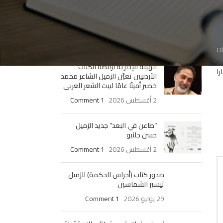
صدور كتاب ” لا أريد أن أكـون غيـري ”
للزميل الدكتور عبد الرزاق حسيـن
4 أغسطس 2026
1 Comment
O
زة
الهيئة الإدارية لرابطة الكتّاب
را
الأردنيين تعيّن الزميل الشاعر محمد
خضير أمينًا عامًا لبيت الشعر العربي
2 أغسطس 2026
1 Comment
“طاعن في البعد” جديد الزميل
حسن جلنبو
2 أغسطس 2026
1 Comment
صدور كتاب (أجراس الحكمة) للزميل
تيسير الشماسين
29 يوليو 2026
1 Comment