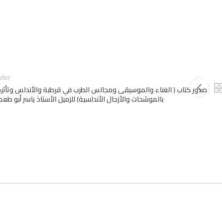
lder
صدور كتاب ( الغناء والموسيقى ومجالس الطرب في قرطبة والأندلس وتأثر
بالموشحات والأزجال الأندلسية) للزميل الأستاذ ياسر أبو طع