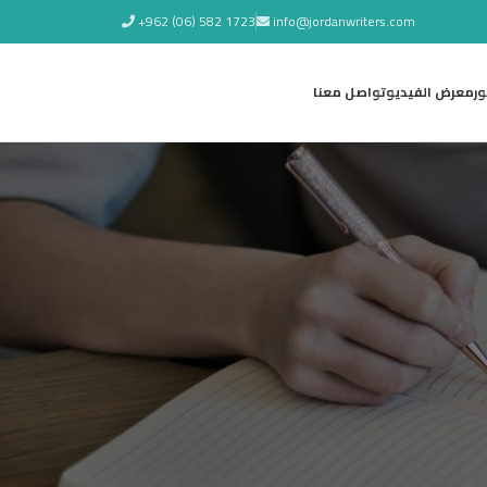
+962 (06) 582 1723
info@jordanwriters.com
ر
معرض الفيديو
تواصل معنا
آخر الأخبار
صدور رواية (شظايا الذاكرة) للزميل
محمد سرسك
6 أغسطس 2026
1 Comment
صدور رواية (مأسـاة جسّاس)
للزميل وليــد سيـــف
5 أغسطس 2026
1 Comment